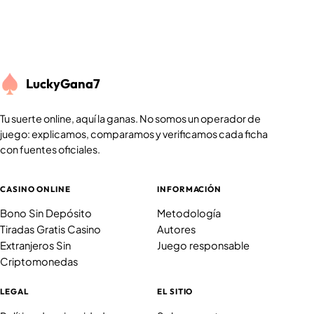
LuckyGana7
Tu suerte online, aquí la ganas. No somos un operador de
juego: explicamos, comparamos y verificamos cada ficha
con fuentes oficiales.
CASINO ONLINE
INFORMACIÓN
Bono Sin Depósito
Metodología
Tiradas Gratis Casino
Autores
Extranjeros Sin
Juego responsable
Criptomonedas
LEGAL
EL SITIO