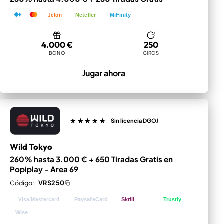
Jeton
Neteller
MiFinity
Paysafecard
Mastercard
Jeton
Neteller
MiFinity
Revolut
4.000 €
250
BONO
GIROS
Jugar ahora
Sin licencia DGOJ
Wild Tokyo
260% hasta 3.000 € + 650 Tiradas Gratis en
Popiplay - Area 69
Código:
VRS250
Visa/Mastercard
PaysafeCard
Skrill
Trustly
Visa/Mastercard
PaysafeCard
Skrill
Revolut
Trustly
Wise
Wise