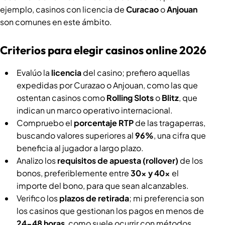
ejemplo, casinos con licencia de
Curacao
o
Anjouan
son comunes en este ámbito.
Criterios para elegir casinos online 2026
Evalúo la
licencia
del casino; prefiero aquellas
expedidas por Curazao o Anjouan, como las que
ostentan casinos como
Rolling Slots
o
Blitz
, que
indican un marco operativo internacional.
Compruebo el
porcentaje RTP
de las tragaperras,
buscando valores superiores al
96%
, una cifra que
beneficia al jugador a largo plazo.
Analizo los
requisitos de apuesta (rollover)
de los
bonos, preferiblemente entre
30x y 40x
el
importe del bono, para que sean alcanzables.
Verifico los
plazos de retirada
; mi preferencia son
los casinos que gestionan los pagos en menos de
24-48 horas
, como suele ocurrir con métodos