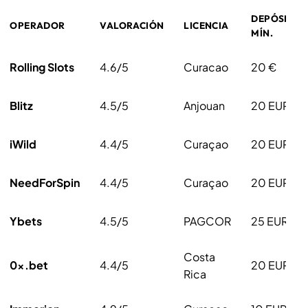
DEPÓSITO
OPERADOR
VALORACIÓN
LICENCIA
MÍN.
Rolling Slots
4.6/5
Curacao
20 €
Blitz
4.5/5
Anjouan
20 EUR
iWild
4.4/5
Curaçao
20 EUR
NeedForSpin
4.4/5
Curaçao
20 EUR
Ybets
4.5/5
PAGCOR
25 EUR
Costa
0x.bet
4.4/5
20 EUR
Rica