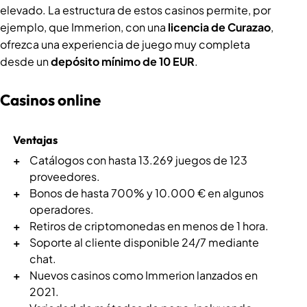
elevado. La estructura de estos casinos permite, por
ejemplo, que Immerion, con una
licencia de Curazao
,
ofrezca una experiencia de juego muy completa
desde un
depósito mínimo de 10 EUR
.
Casinos online
Ventajas
Catálogos con hasta 13.269 juegos de 123
proveedores.
Bonos de hasta 700% y 10.000 € en algunos
operadores.
Retiros de criptomonedas en menos de 1 hora.
Soporte al cliente disponible 24/7 mediante
chat.
Nuevos casinos como Immerion lanzados en
2021.