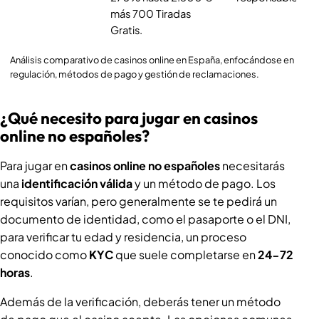
más 700 Tiradas
Gratis.
Análisis comparativo de casinos online en España, enfocándose en
regulación, métodos de pago y gestión de reclamaciones.
¿Qué necesito para jugar en casinos
online no españoles?
Para jugar en
casinos online no españoles
necesitarás
una
identificación válida
y un método de pago. Los
requisitos varían, pero generalmente se te pedirá un
documento de identidad, como el pasaporte o el DNI,
para verificar tu edad y residencia, un proceso
conocido como
KYC
que suele completarse en
24-72
horas
.
Además de la verificación, deberás tener un método