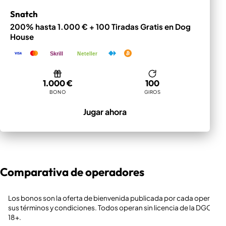
Snatch
200% hasta 1.000 € + 100 Tiradas Gratis en Dog
House
Skrill
Neteller
Visa
Mastercard
Skrill
Neteller
Paysafecard
Bitcoin
1.000 €
100
BONO
GIROS
Jugar ahora
Comparativa de operadores
Los bonos son la oferta de bienvenida publicada por cada operador 
sus términos y condiciones. Todos operan sin licencia de la DGOJ. En
18+.