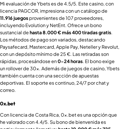
Mi evaluación de Ybets es de 4.5/5. Este casino, con
licencia PAGCOR, impresiona con un catálogo de
11.916 juegos
provenientes de 107 proveedores,
incluyendo Evolution y NetEnt. Ofrece un bono
sustancial de
hasta 8.000 € más 400 tiradas gratis
.
Los métodos de pago son variados, destacando
Paysafecard, Mastercard, Apple Pay, Neteller y Revolut,
con un depósito mínimo de 25 €. Las retiradas son
rápidas, procesándose en
0-24 horas
. El bono exige
un rollover de 30x. Además de juegos de casino, Ybets
también cuenta con una sección de apuestas
deportivas. El soporte es continuo, 24/7 por chat y
correo.
0x.bet
Con licencia de Costa Rica, 0x.bet es una opción que
he valorado con 4.4/5. Su bono de bienvenida es