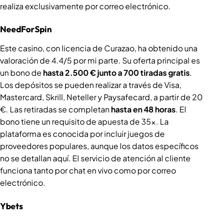
realiza exclusivamente por correo electrónico.
NeedForSpin
Este casino, con licencia de Curazao, ha obtenido una
valoración de 4.4/5 por mi parte. Su oferta principal es
un bono de
hasta 2.500 € junto a 700 tiradas gratis
.
Los depósitos se pueden realizar a través de Visa,
Mastercard, Skrill, Neteller y Paysafecard, a partir de 20
€. Las retiradas se completan
hasta en 48 horas
. El
bono tiene un requisito de apuesta de 35x. La
plataforma es conocida por incluir juegos de
proveedores populares, aunque los datos específicos
no se detallan aquí. El servicio de atención al cliente
funciona tanto por chat en vivo como por correo
electrónico.
Ybets