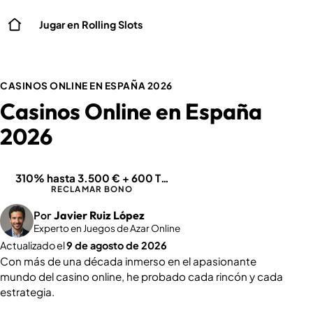
Jugar en Rolling Slots
CASINOS ONLINE EN ESPAÑA 2026
Casinos Online en España
2026
310% hasta 3.500 € + 600 Tiradas Gratis
RECLAMAR BONO
Por
Javier Ruiz López
Experto en Juegos de Azar Online
Actualizado el
9 de agosto de 2026
Con más de una década inmerso en el apasionante
mundo del casino online, he probado cada rincón y cada
estrategia.